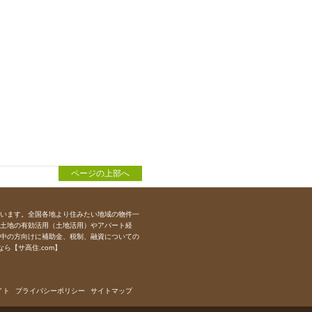
ページの上部へ
います。全国各地より住みたい地域の物件一
土地の有効活用（土地活用）やアパート経
中の方向けに補助金、税制、融資についての
ら【サ高住.com】
イト
プライバシーポリシー
サイトマップ