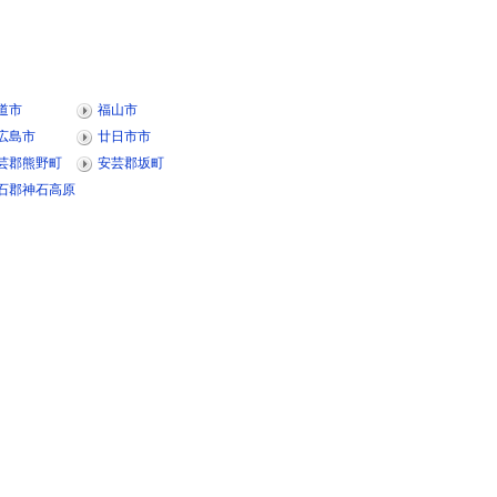
道市
福山市
広島市
廿日市市
芸郡熊野町
安芸郡坂町
石郡神石高原