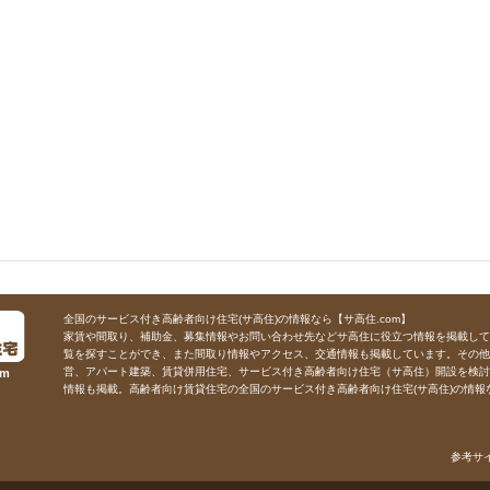
全国のサービス付き高齢者向け住宅(サ高住)の情報なら【サ高住.com】
家賃や間取り、補助金、募集情報やお問い合わせ先などサ高住に役立つ情報を掲載して
覧を探すことができ、また間取り情報やアクセス、交通情報も掲載しています。その他
営、アパート建築、賃貸併用住宅、サービス付き高齢者向け住宅（サ高住）開設を検討
m
情報も掲載。高齢者向け賃貸住宅の全国のサービス付き高齢者向け住宅(サ高住)の情報な
参考サ