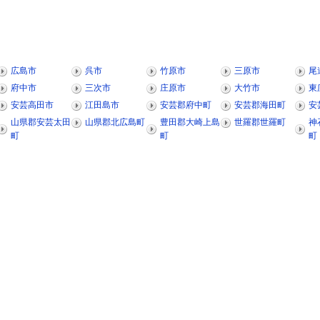
広島市
呉市
竹原市
三原市
尾
府中市
三次市
庄原市
大竹市
東
安芸高田市
江田島市
安芸郡府中町
安芸郡海田町
安
山県郡安芸太田
山県郡北広島町
豊田郡大崎上島
世羅郡世羅町
神
町
町
町