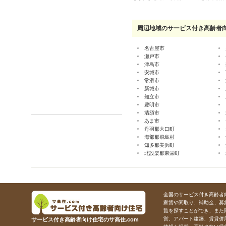
周辺地域のサービス付き高齢者
名古屋市
瀬戸市
津島市
安城市
常滑市
新城市
知立市
豊明市
清須市
あま市
丹羽郡大口町
海部郡飛島村
知多郡美浜町
北設楽郡東栄町
全国のサービス付き高齢者向
家賃や間取り、補助金、募
覧を探すことができ、また
営、アパート建築、賃貸併
サービス付き高齢者向け住宅のサ高住.com