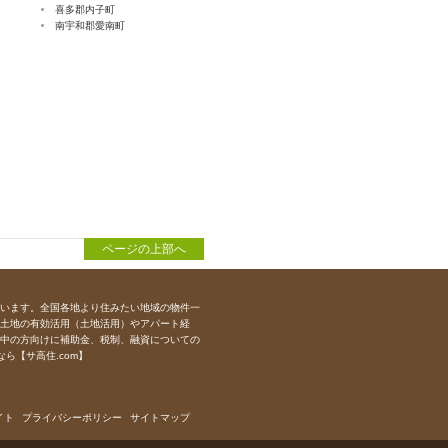
喜多郡内子町
南宇和郡愛南町
ページの上部へ
います。全国各地より住みたい地域の物件一
土地の有効活用（土地活用）やアパート経
中の方向けに補助金、税制、融資についての
ら【サ高住.com】
イト
プライバシーポリシー
サイトマップ