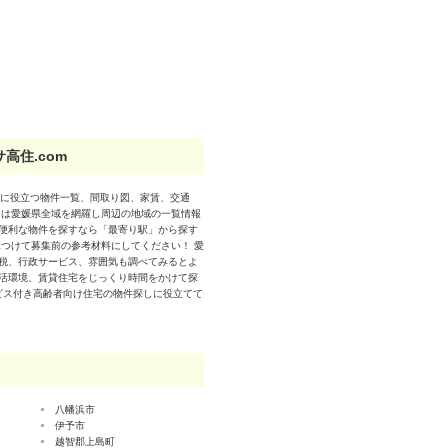
高住.com
しに役立つ物件一覧、間取り図、家賃、交通
きは愛媛県全域を網羅し周辺の地域の一覧情報
便利な物件を探すなら「最寄り駅」から探す
つけて募集前の参考材料にしてください！ 愛
税、行政サービス、雰囲気も調べてみるとよ
活環境、賃貸住宅をじっくり時間をかけて探
ービス付き高齢者向け住宅の物件探しに役立てて
八幡浜市
伊予市
越智郡上島町