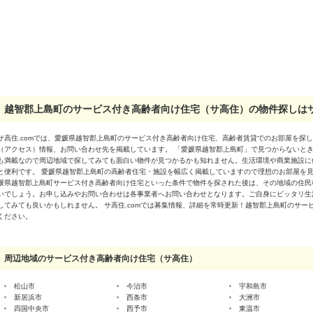
越智郡上島町のサービス付き高齢者向け住宅（サ高住）の物件探しはサ
サ高住.comでは、愛媛県越智郡上島町のサービス付き高齢者向け住宅、高齢者賃貸でのお部屋を探
（アクセス）情報、お問い合わせ先を掲載しています。 「愛媛県越智郡上島町」で見つからないと
も満載なので周辺地域で探してみても面白い物件が見つかるかも知れません。生活環境や商業施設に
と便利です。 愛媛県越智郡上島町の高齢者住宅・施設を幅広く掲載していますので理想のお部屋を見
媛県越智郡上島町サービス付き高齢者向け住宅といった条件で物件を探された後は、その地域の住民
いでしょう。お申し込みやお問い合わせは各事業者へお問い合わせとなります。ご自身にピッタリ生
してみても良いかもしれません。 サ高住.comでは募集情報、詳細を常時更新！越智郡上島町のサ
ください。
周辺地域のサービス付き高齢者向け住宅（サ高住）
松山市
今治市
宇和島市
新居浜市
西条市
大洲市
四国中央市
西予市
東温市