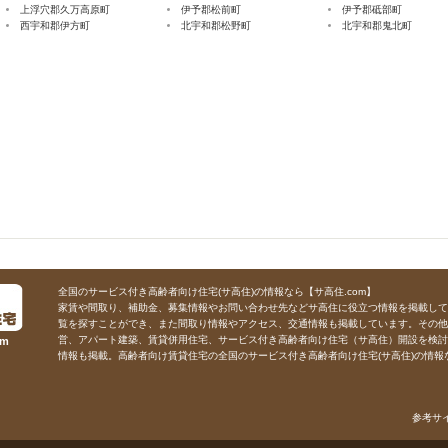
上浮穴郡久万高原町
伊予郡松前町
伊予郡砥部町
西宇和郡伊方町
北宇和郡松野町
北宇和郡鬼北町
全国のサービス付き高齢者向け住宅(サ高住)の情報なら【サ高住.com】
家賃や間取り、補助金、募集情報やお問い合わせ先などサ高住に役立つ情報を掲載して
覧を探すことができ、また間取り情報やアクセス、交通情報も掲載しています。その他
営、アパート建築、賃貸併用住宅、サービス付き高齢者向け住宅（サ高住）開設を検討
m
情報も掲載。高齢者向け賃貸住宅の全国のサービス付き高齢者向け住宅(サ高住)の情報な
参考サ