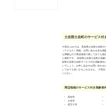
土佐郡土佐町のサービス付き
サ高住.comでは、高知県土佐郡土佐町
（アクセス）情報、お問い合わせ先を掲
も満載なので周辺地域で探してみても面
と便利です。 高知県土佐郡土佐町の高
知県土佐郡土佐町サービス付き高齢者向
いでしょう。お申し込みやお問い合わせ
してみても良いかもしれません。 サ高住
ください。
周辺地域のサービス付き高齢者
高知市
土佐市
四万十市