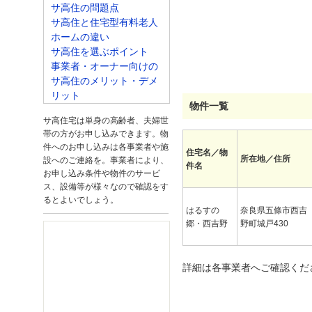
サ高住の問題点
サ高住と住宅型有料老人
ホームの違い
サ高住を選ぶポイント
事業者・オーナー向けの
サ高住のメリット・デメ
リット
物件一覧
サ高住宅は単身の高齢者、夫婦世
帯の方がお申し込みできます。物
件へのお申し込みは各事業者や施
住宅名／物
所在地／住所
設へのご連絡を。事業者により、
件名
お申し込み条件や物件のサービ
ス、設備等が様々なので確認をす
るとよいでしょう。
はるすの
奈良県五條市西吉
郷・西吉野
野町城戸430
詳細は各事業者へご確認くだ