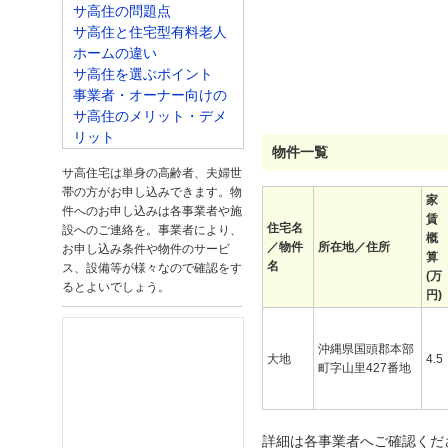
サ高住の問題点
サ高住と住宅型有料老人
ホームの違い
サ高住を選ぶポイント
事業者・オーナー向けの
サ高住のメリット・デメ
リット
物件一覧
サ高住宅は単身の高齢者、夫婦世
帯の方がお申し込みできます。物
家
件へのお申し込みは各事業者や施
賃
住宅名
設へのご連絡を。事業者により、
概
／物件
所在地／住所
お申し込み条件や物件のサービ
算
名
ス、設備等が様々なので確認をす
(万
るとよいでしょう。
円)
沖縄県国頭郡本部
大地
4.5
町字山里427番地
詳細は各事業者へご確認くだ