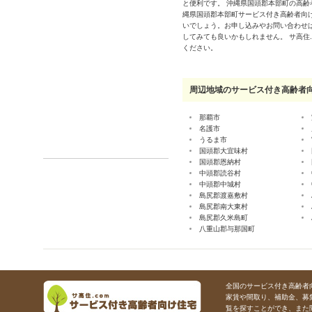
と便利です。 沖縄県国頭郡本部町の高
縄県国頭郡本部町サービス付き高齢者向
いでしょう。お申し込みやお問い合わせ
してみても良いかもしれません。 サ高住
ください。
周辺地域のサービス付き高齢者
那覇市
名護市
うるま市
国頭郡大宜味村
国頭郡恩納村
中頭郡読谷村
中頭郡中城村
島尻郡渡嘉敷村
島尻郡南大東村
島尻郡久米島町
八重山郡与那国町
全国のサービス付き高齢者向
家賃や間取り、補助金、募
覧を探すことができ、また