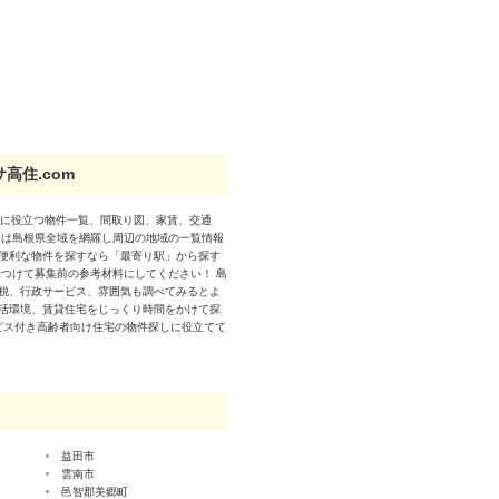
高住.com
しに役立つ物件一覧、間取り図、家賃、交通
きは島根県全域を網羅し周辺の地域の一覧情報
便利な物件を探すなら「最寄り駅」から探す
つけて募集前の参考材料にしてください！ 島
税、行政サービス、雰囲気も調べてみるとよ
活環境、賃貸住宅をじっくり時間をかけて探
ービス付き高齢者向け住宅の物件探しに役立てて
益田市
雲南市
邑智郡美郷町