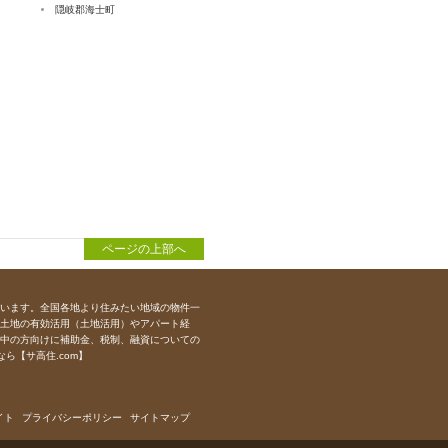
隠岐郡海士町
ページの上部へ
います。全国各地より住みたい地域の物件一
土地の有効活用（土地活用）やアパート経
中の方向けに補助金、税制、融資についての
ら【サ高住.com】
イト
プライバシーポリシー
サイトマップ