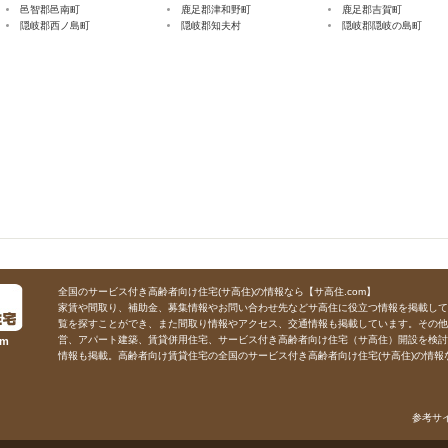
邑智郡邑南町
鹿足郡津和野町
鹿足郡吉賀町
隠岐郡西ノ島町
隠岐郡知夫村
隠岐郡隠岐の島町
全国のサービス付き高齢者向け住宅(サ高住)の情報なら【サ高住.com】
家賃や間取り、補助金、募集情報やお問い合わせ先などサ高住に役立つ情報を掲載して
覧を探すことができ、また間取り情報やアクセス、交通情報も掲載しています。その他
営、アパート建築、賃貸併用住宅、サービス付き高齢者向け住宅（サ高住）開設を検討
m
情報も掲載。高齢者向け賃貸住宅の全国のサービス付き高齢者向け住宅(サ高住)の情報な
参考サ