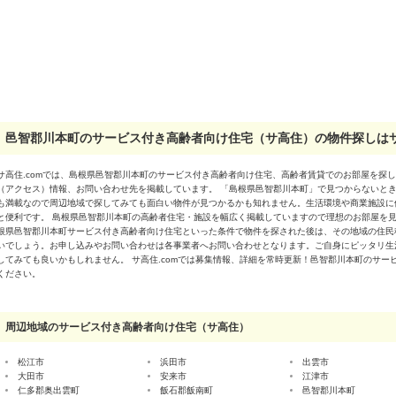
邑智郡川本町のサービス付き高齢者向け住宅（サ高住）の物件探しはサ
サ高住.comでは、島根県邑智郡川本町のサービス付き高齢者向け住宅、高齢者賃貸でのお部屋を探
（アクセス）情報、お問い合わせ先を掲載しています。 「島根県邑智郡川本町」で見つからないと
も満載なので周辺地域で探してみても面白い物件が見つかるかも知れません。生活環境や商業施設に
と便利です。 島根県邑智郡川本町の高齢者住宅・施設を幅広く掲載していますので理想のお部屋を見
根県邑智郡川本町サービス付き高齢者向け住宅といった条件で物件を探された後は、その地域の住民
いでしょう。お申し込みやお問い合わせは各事業者へお問い合わせとなります。ご自身にピッタリ生
してみても良いかもしれません。 サ高住.comでは募集情報、詳細を常時更新！邑智郡川本町のサ
ください。
周辺地域のサービス付き高齢者向け住宅（サ高住）
松江市
浜田市
出雲市
大田市
安来市
江津市
仁多郡奥出雲町
飯石郡飯南町
邑智郡川本町